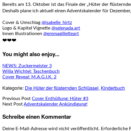
Bereits am 13. Oktober ist das Finale der „Hüter der flüsternd
Deshalb plane ich aktuell einen Adventskalender für Dezember, 
Cover & Umschlag
@isabelle_hirtz
Logo & Kapitel Vignette
@selenada.art
Innen Illustrationen
@emmagilletteart
❤️❤️❤️
You might also enjoy...
NEWS: Zuckermeister 3
Willa Wichtel: Taschenbuch
Cover Reveal: M.A.G.I.K. 2
Kategorie:
Die Hüter der flüsternden Schlüssel
,
Kinderbuch
Previous Post
Cover Enthüllung: Hüter #3
Next Post
Adventskalender Ankündigung!
Schreibe einen Kommentar
Deine E-Mail-Adresse wird nicht veröffentlicht.
Erforderliche 