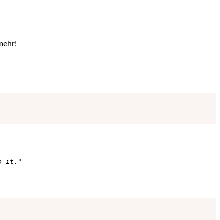
mehr!
o it."