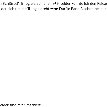
en Schlüssel“ Trilogie erschienen 🎉✨ Leider konnte ich den Rele
der sich um die Trilogie dreht 🗝️❤️ Durfte Band 3 schon bei euc
Felder sind mit
*
markiert