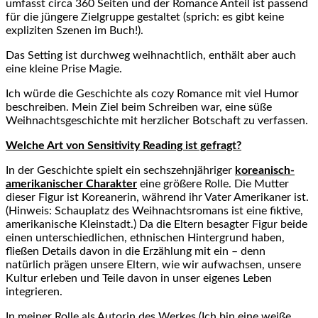
umfasst circa 360 Seiten und der Romance Anteil ist passend
für die jüngere Zielgruppe gestaltet (sprich: es gibt keine
expliziten Szenen im Buch!).
Das Setting ist durchweg weihnachtlich, enthält aber auch
eine kleine Prise Magie.
Ich würde die Geschichte als cozy Romance mit viel Humor
beschreiben. Mein Ziel beim Schreiben war, eine süße
Weihnachtsgeschichte mit herzlicher Botschaft zu verfassen.
Welche Art von Sensitivity Reading ist gefragt?
In der Geschichte spielt ein sechszehnjähriger
koreanisch-
amerikanischer Charakter
eine größere Rolle. Die Mutter
dieser Figur ist Koreanerin, während ihr Vater Amerikaner ist.
(Hinweis: Schauplatz des Weihnachtsromans ist eine fiktive,
amerikanische Kleinstadt.) Da die Eltern besagter Figur beide
einen unterschiedlichen, ethnischen Hintergrund haben,
fließen Details davon in die Erzählung mit ein – denn
natürlich prägen unsere Eltern, wie wir aufwachsen, unsere
Kultur erleben und Teile davon in unser eigenes Leben
integrieren.
In meiner Rolle als Autorin des Werkes (Ich bin eine weiße