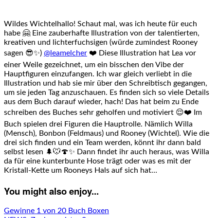
Wildes Wichtelhallo! Schaut mal, was ich heute für euch
habe 🤗 Eine zauberhafte Illustration von der talentierten,
kreativen und lichterfuchsigen (würde zumindest Rooney
sagen 😎✨)
@leamelcher
❤️ Diese Illustration hat Lea vor
einer Weile gezeichnet, um ein bisschen den Vibe der
Hauptfiguren einzufangen. Ich war gleich verliebt in die
Illustration und hab sie mir über den Schreibtisch gegangen,
um sie jeden Tag anzuschauen. Es finden sich so viele Details
aus dem Buch darauf wieder, hach! Das hat beim zu Ende
schreiben des Buches sehr geholfen und motiviert 😌❤️ Im
Buch spielen drei Figuren die Hauptrolle. Nämlich Willa
(Mensch), Bonbon (Feldmaus) und Rooney (Wichtel). Wie die
drei sich finden und ein Team werden, könnt ihr dann bald
selbst lesen 🌲🐭🍄✨ Dann findet ihr auch heraus, was Willa
da für eine kunterbunte Hose trägt oder was es mit der
Kristall-Kette um Rooneys Hals auf sich hat…
You might also enjoy...
Gewinne 1 von 20 Buch Boxen